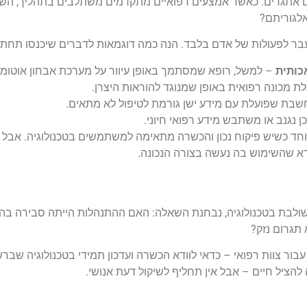
ל גם אתגרים. כאשר אמצעים רפואיים מתקדמים משתלבים בתהליך, ה
לגוריתם?
בר לפעולות של אדם בלבד. הנה כמה דוגמאות לדברים שיכנסו תחת 
כותית
– למשל, רופא שמסתמך באופן עיוור על מערכת אבחון אוטומט
ת מכונה רפואית באופן שמנוגד להוראות היצרן.
ת שפועלת עם מידע ישן גורמת לטיפול לא מתאים.
 נגנב או משתבש מידע רפואי חיוני.
וחד כשיש פיקוח נכון והכשרה מתאימה למשתמשים בטכנולוגיה. אבל כן
דא שהשימוש בה נעשה בצורה הנכונה.
לבת בטכנולוגיה, נבחנת השאלה: האם ההתנהלות הייתה סבירה בהת
תגרום נזק?
בור צוות רפואי – כדאי לוודא הכשרה ועדכון תמידי בטכנולוגיה שברש
להציל חיים – אבל אין תחליף לשיקול דעת אנושי.