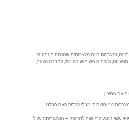
 באה להציל אותנו מטעויות – ובצדק! סורקי MRI חכמים, רובוטים כירורגיים, ומערכות בינה מלאכותית שמנתחות נתונים
מטעויות, ולעיתים השימוש בה יכול, למרבה הצער,
 את הסיכון:
ל מערכות ממוחשבות, מבלי לבדוק האם הפלט
ואי שגוי בנוגע לרגישות לתרופה – האלגוריתם עלול