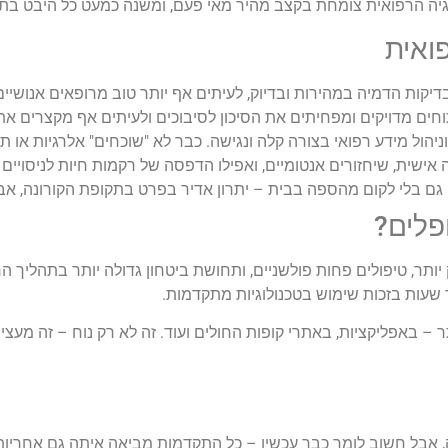
יה הרפואית צומחת בקצב מהיר מאי פעם, ומשנה כמעט כל היבט בתהל
ואית
קות הדמיה במהירות ובדיוק, לעיתים אף יותר טוב מרופאים אנושיים –
ים מדויקים ומפחיתים את הסיכון לסיבוכים ולעיתים אף מקצרים את
ניהול מידע רפואי בצורה קלה ונגישה. כבר לא "שוכחים" אלרגיות או ת
ית, שיחזורים אנטומיים, ואפילו הדפסה של רקמות חיות לניסויים 
גם בלי לקום מהספה בבית – יתרון אדיר בפרט בתקופת הקורונה, אב
פלים?
ותר, טיפולים פחות פולשניים, ותחושת ביטחון גדולה יותר בתהליך הר
 שעות בזכות שימוש בטכנולוגיות מתקדמות.
ותר – באפליקציות, באתרי קופות החולים ועוד. זה לא רק נוח – זה מעצ
, אבל חשוב לומר כבר עכשיו – כל התקדמות מביאה איתה גם אחריות.