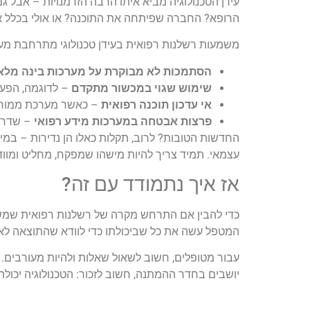
עידן הטכנולוגיה מביא איתו הרבה הזדמנויות – אב
הרופא? החברה שפיתחה את התוכנה? או אולי בכלל א
משמעות רשלנות רפואית בעידן טכנולוגי מתרחבת מע
הסתמכות לא מבוקרת על מערכות בינה מלא
שימוש שגוי במכשור מתקדם
– לדוגמה, הפעל
אי עדכון תוכנה רפואית
– כאשר מערכת ממוחשב
פרצות אבטחה במערכות מידע רפואי
– שדרכן
החדשות הטובות? לרוב, תקלות כאלו הן נדירות – במי
עצמאי. תמיד צריך להיות מישהו שמפקח, מחליט ומוו
אז איך נתמודד עם זה?
כדי להבין אם התרחש מקרה של רשלנות רפואית שמשו
המטפל עשה את כל שביכולתו כדי לוודא שהתוצאה לא 
עבור מטופלים, חשוב לשאול שאלות ולהיות מעורבים. ע
יושבים בחדר ההמתנה, חשוב לזכור: הטכנולוגיה יכולה 