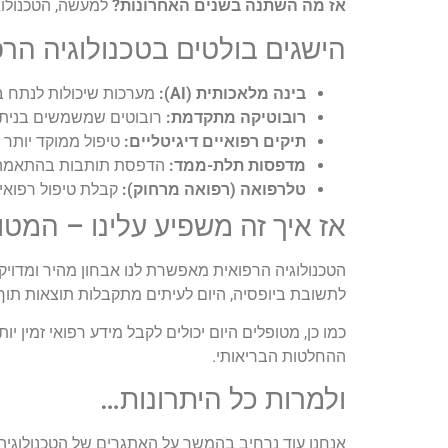
אז מה השתנה בשנים האחרונות?
למעשה, הטכנולוג
הישגים בולטים בטכנולוגיה הרפ
בינה מלאכותית (AI):
מערכות שיכולות לנתח בדי
רובוטיקה מתקדמת:
רובוטים שמשמשים בניתוח
תיקים רפואיים דיגיטליים:
טיפול ממוקד יותר ו
מדפסות תלת-ממד:
הדפסת תותבות בהתאמה איש
טלרפואה (רפואה מרחוק):
קבלת טיפול רפואי 
אז איך זה משפיע עלינו – המטו
הטכנולוגיה הרפואית מאפשרת לנו אבחון מהיר ומדויק י
לתשובת ביופסיה, היום לעיתים מתקבלות תוצאות תוך
כמו כן, מטופלים היום יכולים לקבל מידע רפואי זמין י
ההחלטות הבריאותי.
ולמרות כל היתרונות…
אנחנו עוד נרחיב בהמשך על האתגרים של הטכנולוגיה