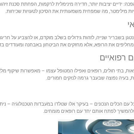
פכה: ידיים יציבות יותר, חדירה מינימלית לרקמות, הפחתת סכנת זיהו
ות מילימטר, מה שמפחית משמעותית את הסיכון לטעויות שכיחות.
ן בשבריר שנייה, לזהות גידולים בשלב מוקדם, או להצביע על חריגות
מחליפים את הרופא, אלא מחזקים את הביטחון באבחנה ומעודדים בד
ם רפואיים
ות, בתי חולים, רופאים ואפילו המטופל עצמו – מאפשרות שיקוף מלא
ת, בעיה נפוצה שבעבר גרמה לנזקים חמורים.
בל עם הכלים הנכונים – בעיקר אלו שנולדו במעבדות הטכנולוגיה – נית
ולהמשיך לפתח אותם יחד עם רופאים מומחים.